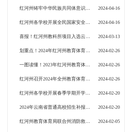
红河州铸牢中华民族共同体意识教育小学示范课教学和研讨活动结束
2024-04-16
征地信息公开
红河州各学校开展全民国家安全教育日系列活动
2024-04-16
国有土地上房屋征收补偿信息公开
喜报！红河州教科所项目入选云南省工信厅2023年大数据产业发展试点示范名单
2024-03-13
红河州教育信息公开
划重点！2024年红河州教育体育要这样干！
2024-02-26
工作动态
一图读懂！2023年红河州教育体育工作成效
2024-02-26
信息公开
红河州召开2024年全州教育体育工作会议
2024-02-26
医疗卫生机构信息公开
​红河州各学校开展春季学期开学准备工作
2024-02-20
科技管理和项目经费信息公开
2024年云南省普通高校招生补报名考生须知
2024-02-20
文化机构信息公开
红河州教育体育局联合州消防救援支队开展节前安全检查工作
2024-02-05
旅游市场秩序和服务质量信息公开