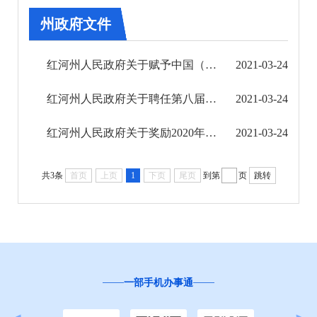
州政府文件
第二期
第三期
红河州人民政府关于赋予中国（云南）自由贸易试验区红河片区管委会第一批州级行政职权的通知
2021-03-24
第四期
红河州人民政府关于聘任第八届法律顾问的决定
2021-03-24
第五期
红河州人民政府关于奖励2020年度红河州见义勇为先进个人的决定
2021-03-24
第六期
共3条
首页
上页
1
下页
尾页
到第
页
跳转
第七期
第八期
第九期
一部手机办事通
“
第十期