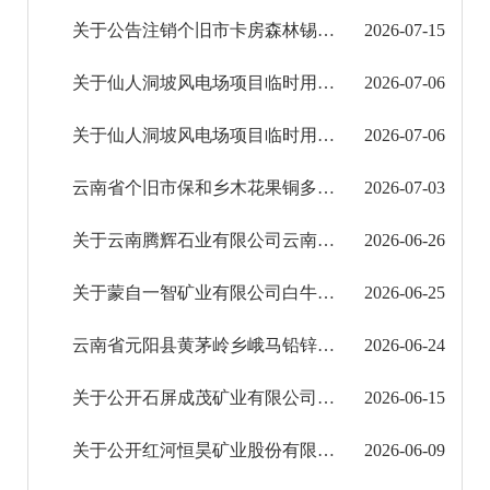
关于公告注销个旧市卡房森林锡矿采矿许可证的公示
2026-07-15
关于仙人洞坡风电场项目临时用地（第二批）土地复垦验收结果的公告
2026-07-06
关于仙人洞坡风电场项目临时用地（第一批）土地复垦验收结果的公告
2026-07-06
云南省个旧市保和乡木花果铜多金属矿详查探矿权转让公示
2026-07-03
关于云南腾辉石业有限公司云南省元阳县嘎娘乡绞缅饰面用大理石矿采矿权出让收益评估报告的公示
2026-06-26
关于蒙自一智矿业有限公司白牛厂银矿矿区生态修复方案通过审查的公告
2026-06-25
云南省元阳县黄茅岭乡峨马铅锌矿详查探矿权转让公示
2026-06-24
关于公开石屏成茂矿业有限公司石屏县西期底冲铅锌矿采矿权（探转采）出让收益起始价计算报告 ...
2026-06-15
关于公开红河恒昊矿业股份有限公司金平县长安冲铜钼矿（动用资源量）采矿权出让收益评估报告 ...
2026-06-09