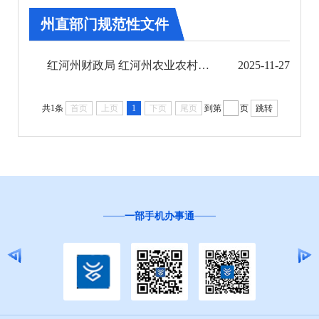
州直部门规范性文件
第十期
第十一期
红河州财政局 红河州农业农村局 红河州林业和草原局 国家金融监督管理总局红河监管分局关于废...
2025-11-27
州政府文件
共1条
首页
上页
1
下页
尾页
到第
页
跳转
州政府办公室文件
州直部门规范性文件
县市规范性文件
一部手机办事通
第十二期
2024年