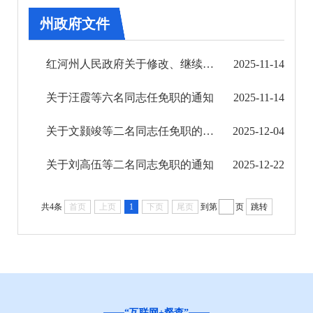
2024年
州政府文件
2023年
红河州人民政府关于修改、继续执行、废止部分行政规范性文件的决定
2025-11-14
2022年
关于汪霞等六名同志任免职的通知
2025-11-14
2021年
关于文颢竣等二名同志任免职的通知
2025-12-04
2020年
关于刘高伍等二名同志免职的通知
2025-12-22
2019年
共4条
首页
上页
1
下页
尾页
到第
页
跳转
“互联网+督查”