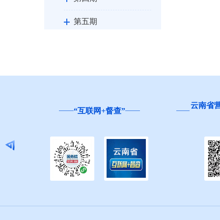
第五期
第六期
第七期
第八期
云南省营商环境投诉举报和问卷调查
”
第九期
平台
第十期
第十一期
第十二期
2024年