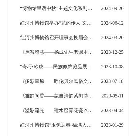
“博物馆里话中秋”主题文化系列活动结束
2024-09-20
征地信息公开
红河州博物馆举办“龙的传人·文物中的中国龙”小记者专场互动活动
2024-06-12
国有土地上房屋征收补偿信息公开
红河州博物馆召开理事会换届会议暨第二届理事会第一次会议
2024-03-20
红河州教育信息公开
《启智增慧——杨成先生老课本及学习用品收藏展》在红河州博物馆开展
2023-12-25
医疗卫生机构信息公开
“奇巧•玲珑——民族佩饰藏品展”在红河书院首展受欢迎
2023-10-08
科技管理和项目经费信息公开
《多彩草原——呼伦贝尔民俗文物展》在红河州正式展出
2023-07-18
文化机构信息公开
​《雅韵陶香——蒙自清韵紫陶博物馆馆藏精品展》走进文山
2023-05-11
非物质文化保护信息公开
《溢彩流光——建水窑青花瓷器烧制及装饰艺术特展》在红河州博物馆开展
2023-04-04
博物馆馆务信息公开
红河州博物馆“玉兔迎春·福满人间”春节系列文化活动广受好评
2023-01-29
馆务概况（包含交通方式）