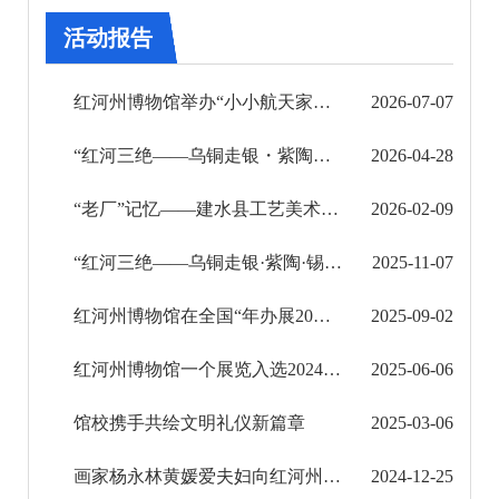
审批改革
活动报告
住房保障信息公开
红河州博物馆举办“小小航天家的探索之旅”社教活动
2026-07-07
市场监管信息公开
“红河三绝——乌铜走银・紫陶・锡传统手工艺品展”在凉山州博物院向公众展出
2026-04-28
财政信息公开
“老厂”记忆——建水县工艺美术陶厂紫陶精品展在红河州博物馆开展
2026-02-09
审计结果公告
“红河三绝——乌铜走银·紫陶·锡传统手工艺品展”在昭通市博物馆向公众展出
2025-11-07
公共资源交易信息公开
红河州博物馆在全国“年办展20＋”博物馆中榜上有名
2025-09-02
应急管理信息公开
红河州博物馆一个展览入选2024年云南省陈列展览精品推介名单
2025-06-06
环境保护信息公开
馆校携手共绘文明礼仪新篇章
2025-03-06
减税降费信息公开
画家杨永林黄媛爱夫妇向红河州博物馆捐赠一批美术作品
2024-12-25
重大建设项目信息公开