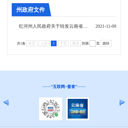
第五期
州政府文件
第六期
红河州人民政府关于转发云南省人民政府清理规范行政审批中介服务事项决定的通知
2021-11-09
第七期
共1条
首页
上页
1
下页
尾页
到第
页
跳转
第八期
第九期
第十期
“互联网+督查”
州政府文件
州政府办公室文件
第十一期