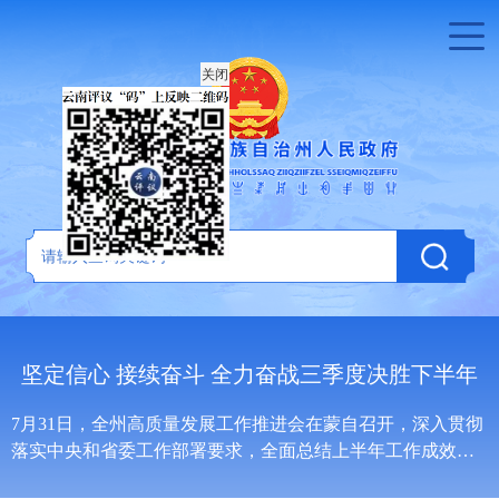
关闭
半年
红河州人民政府召开第90次常务会议
贯彻
8月3日，红河州委副书记、州长罗萍主持召开十三届州人民
效，
政府第90次常务会议。会议现场会议传达学习了习近平总书
..
记在2026世界人工智能大会暨人工智能全球治理高级别会议..