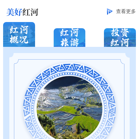
美好
红河
查看更多
抵边低保
2026-07-28
河口县
宗教
设立变更
年检年审
税收财务
申请高龄补贴
2026-07-27
屏边县
咨询互动
2026年工作计划
2026-07-27
弥勒市政
咨询蒙自市公租房申请条件
2026-07-24
蒙自市人民
查
我要办
我要问
我要评
结婚证
2026-07-24
石屏县
热点服务
我要写信
工程建设
便民服务