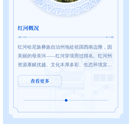
投资审批
投资中介
网上信访
振兴实业集团成功签约三个重点...
红河概况
春满红河，春日赏花地图
蒙自市与上海商汤智能科技有限公司签订战略
公共资源交易
基层为民服务
人民建议征集
交织，去乡间邂逅一
行云南振兴实业集团重点项
红河哈尼族彝族自治州地处祖国西南边陲，因
春风拂过滇南大地，红河州已被繁花铺满，
3月23日，蒙自市与上海商汤智能科
稻花点缀出秋日的绚
约的三个项目总投资达
美丽的母亲河——红河穿境而过得名。红河州
樱、金铃、白雪次第绽放。百花争艳、一步
战略合作协议签约仪式在蒙自举行。
光下闪耀，清风带来
个旧市委书记陆永开出席并讲
资源禀赋优越、文化丰厚多彩、生态环境宜
景，绘就一幅醉人的春日长卷，这份最新赏
方分别介绍了拟合作项目情况和拟合
收的喜悦。云上梯田
、代理市长刘高伍主持仪
居、发展潜力巨大，是国家“一带一路”建设的
地图，带你走遍红河大地，不负三月好春光
划，签订了《蒙自市人民政府 上海商
红河热线
查看更多
查看更多
查看更多
.
重要节点和云南建...
浪漫樱花 粉嫩温柔...
限公司战略合作...
政务服务网