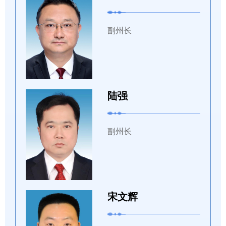
副州长
陆强
副州长
宋文辉