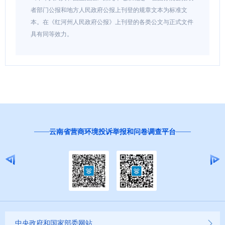
者部门公报和地方人民政府公报上刊登的规章文本为标准文
本。在《红河州人民政府公报》上刊登的各类公文与正式文件
具有同等效力。
红
云南省营商环境投诉举报和问卷调查平台
中央政府和国家部委网站