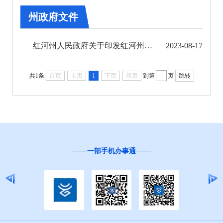
第七期
州政府文件
州政府文件
红河州人民政府关于印发红河州支持州属企业高质量发展8条措施（试行）的通知
2023-08-17
州政府办公室文件
共1条
首页
上页
1
下页
尾页
到第
页
跳转
规范性文件
第八期
第九期
手机办事通
“互联网+督查”
第十期
第十一期
第十二期