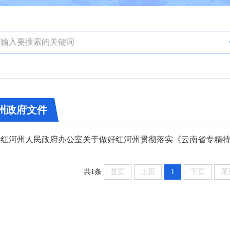
州政府文件
共1条
首页
上页
1
下页
尾