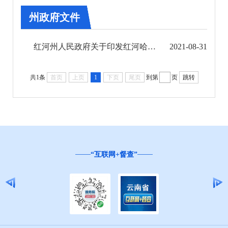
第五期
州政府文件
第六期
红河州人民政府关于印发红河哈尼族彝族自治州国民经济和社会发展第十四个五年规划和二〇三五 ...
2021-08-31
第七期
共1条
首页
上页
1
下页
尾页
到第
页
跳转
第八期
州政府文件
第九期
“互联网+督查”
第十期
第十一期
第十二期