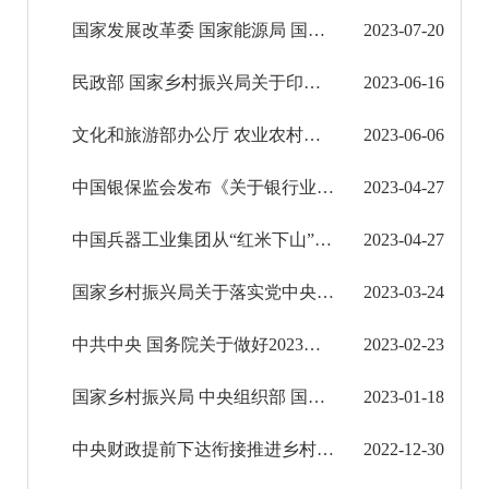
国家发展改革委 国家能源局 国家乡村振兴局关于实施农村电网巩固提升工程的指导意见
2023-07-20
征地信息公开
民政部 国家乡村振兴局关于印发《全国性社会组织、东部省（直辖市）社会组织与160个国家乡村 ...
2023-06-16
国有土地上房屋征收补偿信息公开
文化和旅游部办公厅 农业农村部办公厅关于印发《乡村文化和旅游带头人支持项目实施方案（2023...
2023-06-06
红河州教育信息公开
中国银保监会发布《关于银行业保险业做好2023年全面推进乡村振兴重点工作的通知》
2023-04-27
医疗卫生机构信息公开
中国兵器工业集团从“红米下山”到“迎客上山”探索乡村发展新模式
2023-04-27
科技管理和项目经费信息公开
国家乡村振兴局关于落实党中央国务院2023年全面推进乡村振兴重点工作部署的实施意见
2023-03-24
文化机构信息公开
中共中央 国务院关于做好2023年全面推进乡村振兴重点工作的意见
2023-02-23
旅游市场秩序和服务质量信息公开
民政信息公开
国家乡村振兴局 中央组织部 国家发展改革委 民政部 自然资源部 住房城乡建设部 农业农村部关 ...
2023-01-18
乡村振兴工作信息公开
中央财政提前下达衔接推进乡村振兴补助资金1485亿元支持巩固拓展脱贫攻坚成果推进乡村振兴
2022-12-30