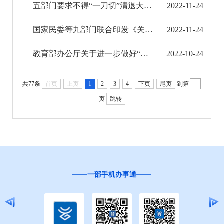
五部门要求不得“一刀切”清退大龄农民工
2022-11-24
政策法规
国家民委等九部门联合印发《关于铸牢中华民族共同体意识 扎实推进民族地区巩固拓展脱贫攻坚成...
2022-11-24
中央政策
教育部办公厅关于进一步做好“优师计划”师范生培养工作的通知
2022-10-24
省级政策
共77条
首页
上页
1
2
3
4
下页
尾页
到第
资金项目
页
跳转
考核评估
就业创业信息公开
公务员管理信息公开
一部手机办事通
推进户籍和出入境管理服务公开
云南省网上新闻发布厅