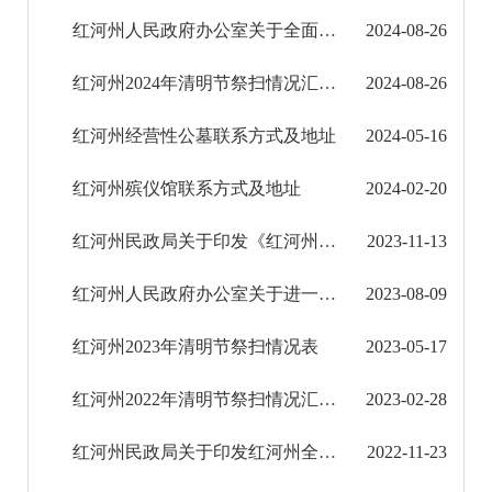
红河州人民政府办公室关于全面深化殡葬改革大力治理乱埋乱葬的通知
2024-08-26
征地信息公开
红河州2024年清明节祭扫情况汇总表
2024-08-26
国有土地上房屋征收补偿信息公开
红河州经营性公墓联系方式及地址
2024-05-16
红河州教育信息公开
红河州殡仪馆联系方式及地址
2024-02-20
医疗卫生机构信息公开
红河州民政局关于印发《红河州农村公益性公墓建设管理办法》的通知
2023-11-13
科技管理和项目经费信息公开
红河州人民政府办公室关于进一步推进殡葬事业发展的实施意见
2023-08-09
文化机构信息公开
红河州2023年清明节祭扫情况表
2023-05-17
旅游市场秩序和服务质量信息公开
民政信息公开
红河州2022年清明节祭扫情况汇总表
2023-02-28
红河州民政局关于印发红河州全面开展进一步巩固和深化“活人墓”等突出问题整治规范工作实施 ...
2022-11-23
社会救助信息