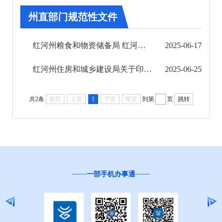
州政府文件
州直部门规范性文件
州政府办公室文件
红河州粮食和物资储备局 红河州发展和改革委员会 红河州财政局关于印发《红河州地方政府粮食 ...
2025-06-17
州直部门规范性文件
红河州住房和城乡建设局关于印发红河州房屋建筑和市政基础设施工程预拌混凝土质量管理办法(试...
2025-06-25
县市规范性文件
共2条
首页
上页
1
下页
尾页
到第
页
跳转
第九期
第十期
第十一期
第十二期
办事通
“互联网+督查”
2024年