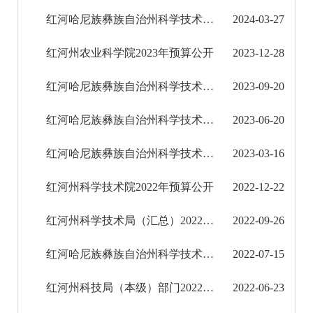
红河哈尼族彝族自治州科学技术院部门2024年预算公开
2024-03-27
征地信息公开
红河州农业科学院2023年预算公开
2023-12-28
国有土地上房屋征收补偿信息公开
红河哈尼族彝族自治州科学技术局（汇总）2023年预算公开
2023-09-20
红河州教育信息公开
红河哈尼族彝族自治州科学技术院2023年预算公开
2023-06-20
医疗卫生机构信息公开
红河哈尼族彝族自治州科学技术局（本级）2023年预算公开
2023-03-16
科技管理和项目经费信息公开
红河州科学技术院2022年预算公开
2022-12-22
科技计划管理
红河州科学技术局（汇总）2022年预算公开
2022-09-26
部门预算决算
红河哈尼族彝族自治州科学技术院2021年度部门决算
2022-07-15
部门预算
红河州科技局（本级）部门2022年预算重点领域财政项目文本公开
2022-06-23
部门决算