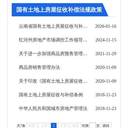
审批改革
国有土地上房屋征收补偿法规政策
住房保障信息公开
云南省国有土地上房屋征收与补偿办法
2026-01-16
市场监管信息公开
红河州房地产市场调控工作领导小组办公室关于印发《红河州房地产市场平稳健康发展措施》的通知
2024-11-15
财政信息公开
关于进一步加强商品房预售管理工作的通知
2021-11-29
审计结果公告
商品房销售管理办法
2020-11-09
公共资源交易信息公开
关于印发《国有土地上房屋征收评估办法》的通知
2020-11-09
应急管理信息公开
国有土地上房屋征收与补偿条例
2018-11-23
环境保护信息公开
中华人民共和国城市房地产管理法
2018-11-23
减税降费信息公开
重大建设项目信息公开
共7条
首页
上页
1
下页
尾页
到第
页
跳转