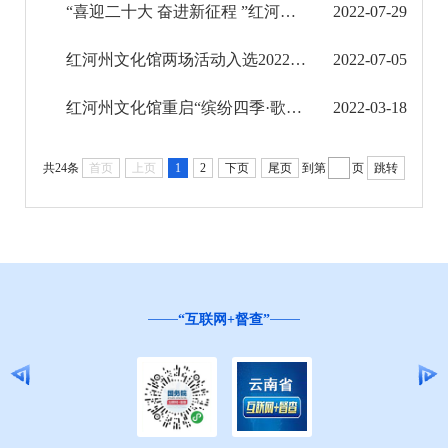
“喜迎二十大 奋进新征程 ”红河州文化馆“缤纷四季 歌舞红河”（夏季篇）合唱音乐会直播预告
2022-07-29
文化馆馆务信息公开
红河州文化馆两场活动入选2022年第三季度国家公共文化云网络直录播计划
2022-07-05
馆务概况（包含交通方式）
红河州文化馆重启“缤纷四季·歌舞红河”红河州社区群众艺术团优秀节目展演
2022-03-18
服务项目
共24条
首页
上页
1
2
下页
尾页
到第
页
跳转
活动报道
文化综合执法信息公开
旅游市场秩序和服务质量信息公开
“互联网+督查”
民政信息公开
乡村振兴工作信息公开
就业创业信息公开