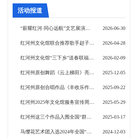
审批改革
活动报道
住房保障信息公开
“薪耀红河·同心远航”文艺展演圆满落幕
2026-06-30
市场监管信息公开
红河州文化馆联合推荐歌手赵子溪斩获桂滇黔“呗侬歌会”大赛一等奖
2026-04-28
财政信息公开
红河州文化馆“三下乡”送春联福贴暖民心
2026-02-09
审计结果公告
红河州原创舞蹈《云上梯田》亮相2025年云南省“群星奖”“彩云奖”优秀节目展演
2025-12-05
公共资源交易信息公开
红河州原创合唱作品《丰收乐作》备战“群星奖”
2025-09-22
应急管理信息公开
红河州2025年文化馆服务宣传周系列活动结束
2025-05-29
环境保护信息公开
红河州这三个作品入围全国“群星奖”
2025-03-17
减税降费信息公开
马缨花艺术团入选2024年全国“百团汇演”优秀群众文艺团队
2024-12-03
重大建设项目信息公开