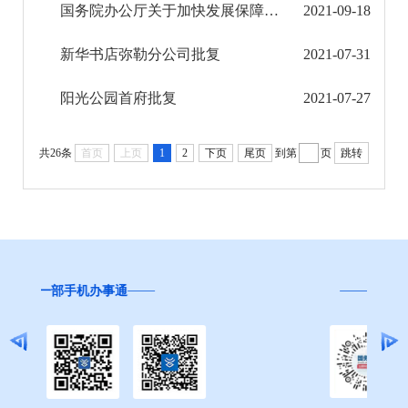
国务院办公厅关于加快发展保障性租赁住房的意见
2021-09-18
旅游市场秩序和服务质量信息公开
新华书店弥勒分公司批复
2021-07-31
民政信息公开
阳光公园首府批复
2021-07-27
乡村振兴工作信息公开
就业创业信息公开
共26条
首页
上页
1
2
下页
尾页
到第
页
跳转
公务员管理信息公开
推进户籍和出入境管理服务公开
云南省网上新闻发布厅
“互联网+督查”
商品房预售许可证信息公示
新闻发布