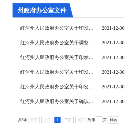
第五期
州政府办公室文件
第六期
红河州人民政府办公室关于印发红河州野生动植物保护管理部门联席会议制度的通知
2021-12-30
第七期
红河州人民政府办公室关于调整州防汛抗旱指挥部 州森林草原防灭火指挥部 州抗震救灾指挥部的 ...
2021-12-30
第八期
红河州人民政府办公室关于印发红河州“十四五”防震减灾规划的通知
2021-12-30
第九期
红河州人民政府办公室关于印发红河州应急救援领域财政事权和支出责任划分改革实施方案的通知
2021-12-30
第十期
红河州人民政府办公室关于印发红河州贯彻全国深化“放管服”改革着力培育和激发市场主体活力 ...
2021-12-30
第十一期
红河州人民政府办公室关于确认云南红河金锣食品有限公司生猪定点屠宰资格的通知
2021-12-30
第十二期
共6条
首页
上页
1
下页
尾页
到第
页
跳转
州政府文件