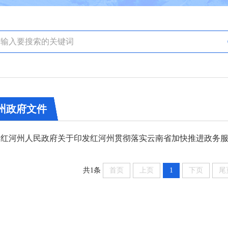
州政府文件
共1条
首页
上页
1
下页
尾