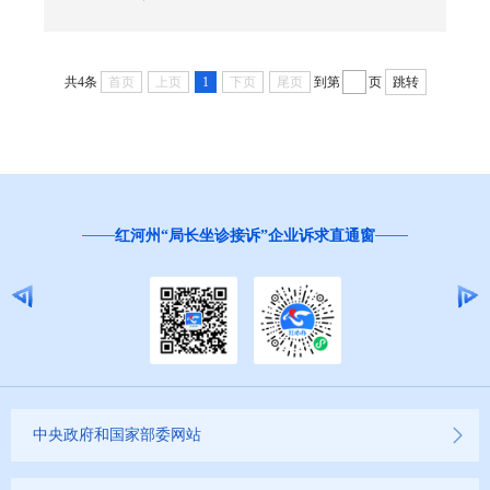
共4条
首页
上页
1
下页
尾页
到第
页
跳转
“
红河州“局长坐诊接诉”企业诉求直通窗
中央政府和国家部委网站