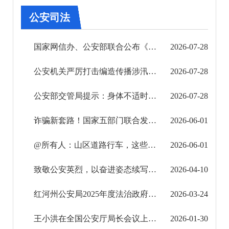
其他
公安司法
权责清单
国家网信办、公安部联合公布《小型个人信息处理者个人信息保护简化措施规定》
2026-07-28
行政事项
公安机关严厉打击编造传播涉汛等涉灾网络谣言 公布25起典型案例
2026-07-28
建议提案办理
公安部交管局提示：身体不适时，切勿冒险驾车！
2026-07-28
重大建设项目
诈骗新套路！国家五部门联合发布风险提示
2026-06-01
重大民生信息
@所有人：山区道路行车，这些安全法则
2026-06-01
财务信息
致敬公安英烈，以奋进姿态续写荣光！
2026-04-10
红河州公安局2025年度法治政府建设工作情况报告
2026-03-24
王小洪在全国公安厅局长会议上强调 忠诚履职 担当实干 为实现“十五五”良好开局贡献公安力量
2026-01-30