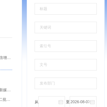
红河州人民政府办公室关于做好红河州贯彻落实《云南省专精特新企业倍增三年行动计划（2025—2...
红河州人民政府办公室关于2025年二季度全州政府网站和政府系统政务新媒体检查情况的通知
红河州人民政府办公室关于印发《红河州“高效办成一件事”2025年度第二批重点事项清单》的通...
从
至