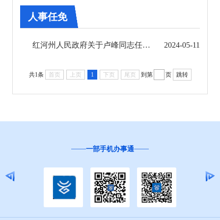
人事任免
人事任免
县市规范性文件
红河州人民政府关于卢峰同志任职的通知
2024-05-11
第五期
共1条
首页
上页
1
下页
尾页
到第
页
跳转
第六期
第七期
第八期
第九期
一部手机办事通
“
第十期
第十一期
第十二期