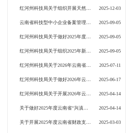
红河州科技局关于组织开展天然橡胶科技计划项目申报的通知
2025-12-03
征地信息公开
云南省科技型中小企业备案管理办法
2025-09-05
国有土地上房屋征收补偿信息公开
红河州科技局关于做好2025年度科技成果转化项目（非平台类）申报工作的通知
2025-09-05
红河州教育信息公开
红河州科技局关于组织2025年新型研发机构培育对象申报的通知
2025-09-05
医疗卫生机构信息公开
红河州科技局关于2026年云南省新时代“银龄科技专家”遴选结果公示
2025-07-11
科技管理和项目经费信息公开
红河州科技局关于做好2026年云南省新时代“银龄科技专家”申报工作的通知
2025-06-17
科技计划管理
红河州科技局关于开展2026年云南省基础研究计划项目申报工作的通知
2025-04-14
管理制度
关于做好2025年度云南省“兴滇英才支持计划”科技领军人才、高端外国专家、创新团队等3个专项...
2025-04-14
申报指南
关于开展2025年度云南省财政支持生物医药产业创新发展专项后补助项目申报的通知
2025-03-03
立项信息