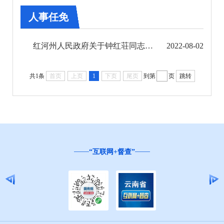
第六期
人事任免
第七期
红河州人民政府关于钟红荘同志免职的通知
2022-08-02
州政府文件
共1条
首页
上页
1
下页
尾页
到第
页
跳转
州政府办公室文件
人事任免
县市规范性文件
“互联网+督查”
第八期
第九期
第十期