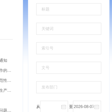
通知
红河州人民政府办公室关于调整政府领导分片挂包联系煤矿安全生产工作的通知
红河州人民政府办公室关于进一步规范重大行政决策程序和加强行政规范性文件管理等有关工作的函
红河州人民政府办公室关于印发红河州人民政府2023年度挂牌督办安全生产重大隐患名单的通知
从
至
红河州人民政府办公室关于成立失业保险稳岗补贴被截滞留和待遇发放问题专项整治工作专班的通知