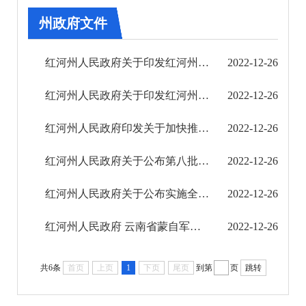
第六期
州政府文件
第七期
红河州人民政府关于印发红河州推进财政治理体系和治理能力现代化实施方案的通知
2022-12-26
第八期
红河州人民政府关于印发红河州“十四五”节能减排综合工作实施方案的通知
2022-12-26
第九期
红河州人民政府印发关于加快推进红河气象高质量发展实施方案的通知
2022-12-26
第十期
红河州人民政府关于公布第八批州级文物保护单位的通知
2022-12-26
第十一期
红河州人民政府关于公布实施全州地上附着物和青苗补偿标准的通知
2022-12-26
第十二期
红河州人民政府 云南省蒙自军分区关于印发《红河州基干民兵权益保障办法（试行）》的通知
2022-12-26
州政府文件
共6条
首页
上页
1
下页
尾页
到第
页
跳转
州政府办公室文件
县市规范性文件