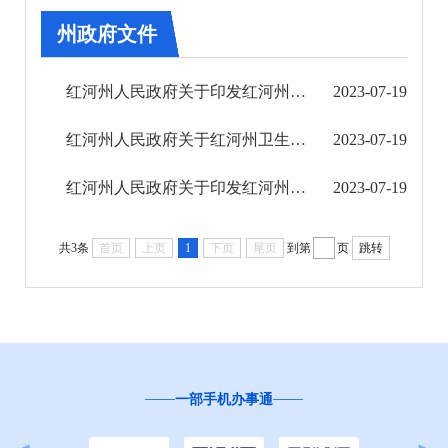
州政府文件
州政府文件
州政府办公室文件
红河州人民政府关于印发红河州贯彻“十四五”市场监管现代化规划实施方案的通知
2023-07-19
人事任免
红河州人民政府关于红河州卫生健康委员会等三个单位国有资产处置事项的批复
2023-07-19
规范性文件
红河州人民政府关于印发红河州人民政府领导工作分工的通知
2023-07-19
第七期
共3条
首页
上页
1
下页
尾页
到第
页
跳转
第八期
第九期
第十期
一部手机办事通
第十一期