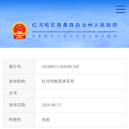
索引号:
20240913-204200-549
发布机构:
红河州教育体育局
文号:
发布日期:
2024-08-13
时效性:
有效