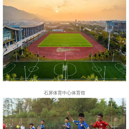
石屏体育中心体育馆