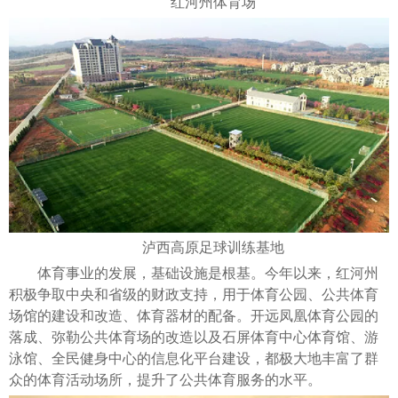
红河州体育场
泸西高原足球训练基地
体育事业的发展，基础设施是根基。今年以来，红河州
积极争取中央和省级的财政支持，用于体育公园、公共体育
场馆的建设和改造、体育器材的配备。开远凤凰体育公园的
落成、弥勒公共体育场的改造以及石屏体育中心体育馆、游
泳馆、全民健身中心的信息化平台建设，都极大地丰富了群
众的体育活动场所，提升了公共体育服务的水平。