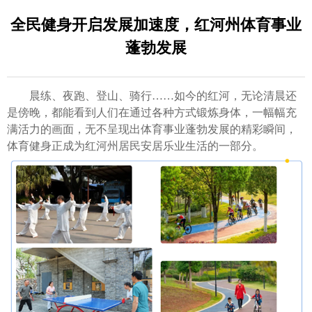
全民健身开启发展加速度，红河州体育事业
蓬勃发展
晨练、夜跑、登山、骑行……如今的红河，无论清晨还
是傍晚，都能看到人们在通过各种方式锻炼身体，一幅幅充
满活力的画面，无不呈现出体育事业蓬勃发展的精彩瞬间，
体育健身正成为红河州居民安居乐业生活的一部分。