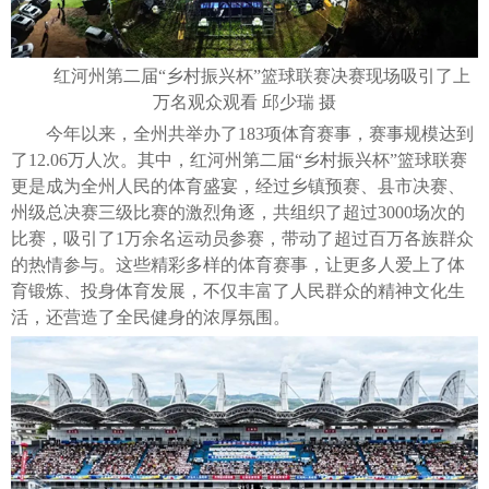
红河州第二届“乡村振兴杯”篮球联赛决赛现场吸引了上
万名观众观看 邱少瑞 摄
今年以来，全州共举办了183项体育赛事，赛事规模达到
了12.06万人次。其中，红河州第二届“乡村振兴杯”篮球联赛
更是成为全州人民的体育盛宴，经过乡镇预赛、县市决赛、
州级总决赛三级比赛的激烈角逐，共组织了超过3000场次的
比赛，吸引了1万余名运动员参赛，带动了超过百万各族群众
的热情参与。这些精彩多样的体育赛事，让更多人爱上了体
育锻炼、投身体育发展，不仅丰富了人民群众的精神文化生
活，还营造了全民健身的浓厚氛围。