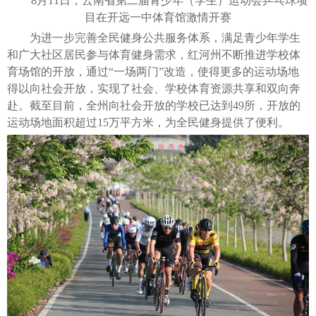
8月11日，云南省第二届青少年（学生）运动会乒乓球项
目在开远一中体育馆激情开赛
为进一步完善全民健身公共服务体系，满足青少年学生
和广大社区居民参与体育健身需求，红河州不断推进学校体
育场馆的开放，通过“一场两门”改造，使得更多的运动场地
得以向社会开放，实现了社会、学校体育资源共享和双向奔
赴。截至目前，全州向社会开放的学校已达到49所，开放的
运动场地面积超过15万平方米，为全民健身提供了便利。