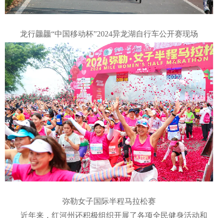
龙行龘龘“中国移动杯”2024异龙湖自行车公开赛现场
弥勒女子国际半程马拉松赛
近年来，红河州还积极组织开展了各项全民健身活动和