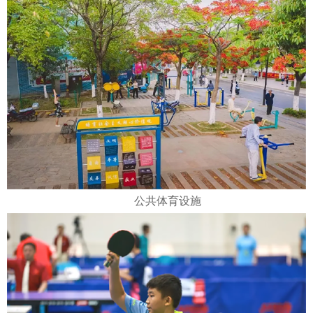
公共体育设施