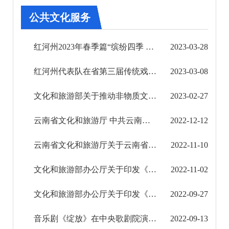
其他
公共文化服务
权责清单
红河州2023年春季篇“缤纷四季 歌舞红河”群众合唱音乐会惠民演出
2023-03-28
行政事项
红河州代表队在省第三届传统戏剧曲艺汇演上获佳绩
2023-03-08
建议提案办理
文化和旅游部关于推动非物质文化遗产与旅游深度融合发展的通知
2023-02-27
重大建设项目
云南省文化和旅游厅 中共云南省委宣传部 云南省发展和改革委员会 关于公布云南省公共文化服务...
2022-12-12
重大民生信息
云南省文化和旅游厅关于云南省第五届群众文化“彩云奖”获奖作品名单的公示
2022-11-10
乡村振兴
文化和旅游部办公厅关于印发《演出经纪人员资格证管理规定（试行）》的通知
2022-11-02
医疗卫生
文化和旅游部办公厅关于印发《群星奖评奖办法》的通知
2022-09-27
义务教育
音乐剧《绽放》在中央歌剧院演出告捷
2022-09-13