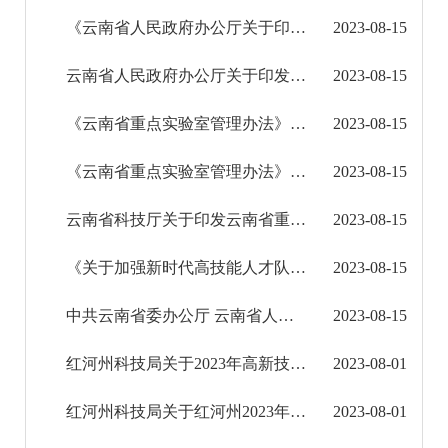
《云南省人民政府办公厅关于印发云南省进一步稳就业促发展惠民生20条措施的通知》政策图解
2023-08-15
征地信息公开
云南省人民政府办公厅关于印发云南省进一步稳就业促发展惠民生20条措施的通知
2023-08-15
国有土地上房屋征收补偿信息公开
《云南省重点实验室管理办法》政策解读（图文）
2023-08-15
红河州教育信息公开
《云南省重点实验室管理办法》政策解读
2023-08-15
医疗卫生机构信息公开
云南省科技厅关于印发云南省重点实验室管理办法的通知
2023-08-15
科技管理和项目经费信息公开
《关于加强新时代高技能人才队伍建设的实施意见》政策解读
2023-08-15
科技计划管理
中共云南省委办公厅 云南省人民政府办公厅印发《关于加强新时代高技能人才队伍建设的实施意见》
2023-08-15
管理制度
红河州科技局关于2023年高新技术企业“三倍增”行动计划奖补资金拟奖补企业名单的公示
2023-08-01
申报指南
红河州科技局关于红河州2023年双创孵化载体建设奖补资金拟奖补企业名单的公示
2023-08-01
立项信息