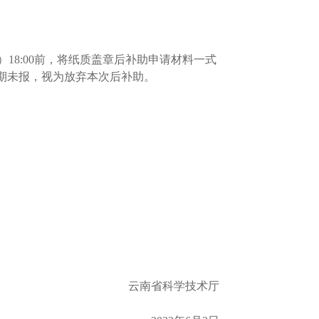
18:00前，将纸质盖章后补助申请材料一式
。逾期未报，视为放弃本次后补助。
云南省科学技术厅