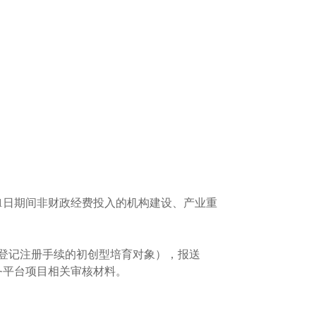
月31日期间非财政经费投入的机构建设、产业重
登记注册手续的初创型培育对象），报送
服务平台项目相关审核材料。