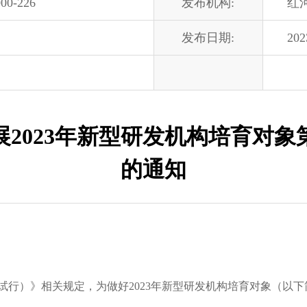
00-226
发布机构:
红
发布日期:
202
2023年新型研发机构培育对
的通知
）》相关规定，为做好2023年新型研发机构培育对象（以下