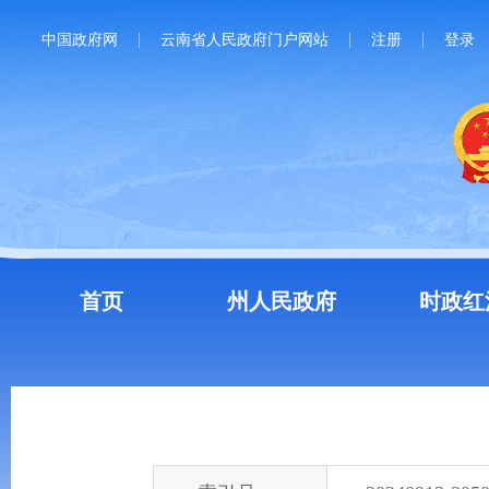
中国政府网
云南省人民政府门户网站
注册
登录
首页
州人民政府
时政红