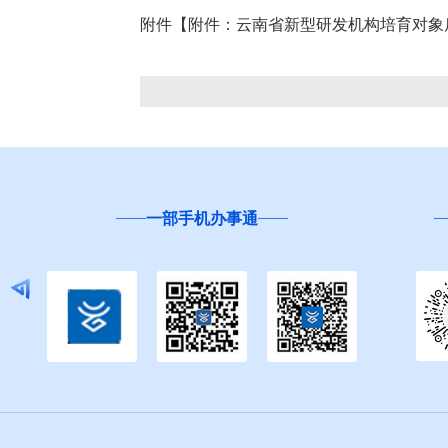
附件【
附件：云南省新型研发机构培育对象后
一部手机办事通