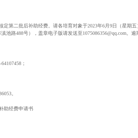
二批后补助经费。请各培育对象于2023年6月9日（星期五）
路488号），盖章电子版请发送至1075086356@qq.com
107458；
6053。
补助经费申请书