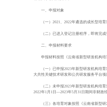
一、申报对象
（一）2021、2022年遴选的成长型培
（二）已进入登记注册程序，即将完成登
二、申报材料要求
申报材料按照《云南省新型研发机构培育
（一）已申报2023年新型研发机构培育对象
大共性关键技术研发和公共研发服务平台项
（二）未申报2023年新型研发机构培育
2022年1月1日—2023年5月31日期
（三）各培育对象按照《云南省新型研发