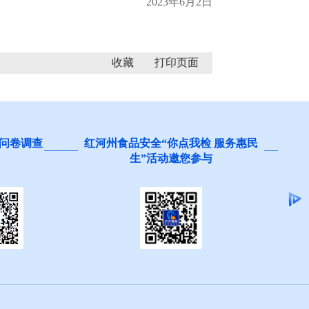
2023年6月2日
收藏
问卷调查
红河州食品安全“你点我检 服务惠民
生”活动邀您参与