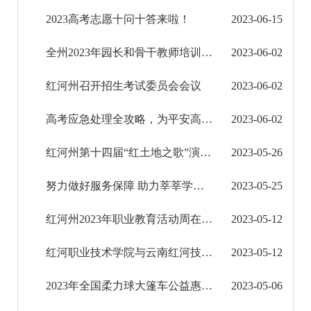
2023高考志愿十问十答来啦！
2023-06-15
征地信息公开
全州2023年园长和骨干教师培训班暨“中华优秀语言文化推广基地园”启动仪式在蒙自举行
2023-06-02
国有土地上房屋征收补偿信息公开
红河州召开招生考试委员会会议
2023-06-02
红河州教育信息公开
高考应急处理全攻略，为平安高考护航
2023-06-02
工作动态
红河州第十四届“红土地之歌”演讲大赛州属学校组初赛落下帷幕
2023-05-26
信息公开
努力做好服务保障 助力莘莘学子逐梦远航
2023-05-25
医疗卫生机构信息公开
红河州2023年职业教育活动周在开远启动
2023-05-12
科技管理和项目经费信息公开
红河职业技术学院与云南红河技师学院互设分院签约仪式暨揭牌仪式举行
2023-05-12
文化机构信息公开
2023年全国柔力球大篷车公益惠民推广万里行活动暨红河州一二级社会体育指导员培训开班
2023-05-06
旅游市场秩序和服务质量信息公开