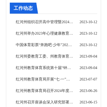
审批改革
工作动态
住房保障信息公开
红河州组织召开高中管理暨2024年高考备考培训会
2023-10-12
市场监管信息公开
红河州举办2023年心理健康教育骨干教师培训班
2023-10-12
财政信息公开
中国体育彩票“奔跑吧·少年”2023年红河州青少年（学生）U系列游泳锦标赛开赛
2023-10-12
审计结果公告
红河州委教育工委、州教育体育局党组理论学习中心组举行2023年第5次学习活动
2023-09-04
公共资源交易信息公开
红河州教育体育系统第十届“钟声杯”教职工篮球赛开幕式在石屏举行
2023-09-04
应急管理信息公开
红河州教育体育局开展“七·一”红色教育学习体验活动
2023-07-07
环境保护信息公开
红河州教育体育局召开2024年度预算申报项目事前绩效评估工作培训布置会
2023-06-26
减税降费信息公开
红河州召开座谈会深入研究部署预防学生溺水工作
2023-06-15
重大建设项目信息公开