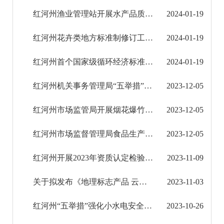
社会救助
红河州渔业管理站开展水产品质量安全例行监测抽样
2024-01-19
养老服务
红河州花卉类地方标准制修订工作取得关键进展
2024-01-19
稳岗就业
红河州首个国家级循环经济标准化试点项目获批立项
2024-01-19
应急预案
红河州机关事务管理局“五举措”提高全州公共机构能源资源统计数据质量
2023-12-05
生态环境
红河州市场监管局开展烟花爆竹质量监督抽查和专项执法检查
2023-12-05
安全生产
红河州市场监督管理局食品生产许可注销公示（2024年第1批）
2023-12-05
食品药品监管
红河州开展2023年资质认定检验检测机构“双随机、一公开”监督抽查工作
2023-11-09
产品质量
关于拟发布《地理标志产品 云南红葡萄酒》红河州地方标准的公示
2023-11-03
减税降费
红河州“五举措”强化小水电安全生产监管
2023-10-26
疫情防控