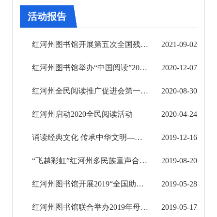
审批改革
活动报告
住房保障信息公开
红河州图书馆开展第五次全国残疾预防日宣传教育活动
2021-09-02
市场监管信息公开
红河州图书馆举办“中国阅读”2019年图书推荐展
2020-12-07
财政信息公开
红河州全民阅读推广促进会第一次会员大会暨成立大会顺利召开
2020-08-30
审计结果公告
红河州启动2020全民阅读活动
2020-04-24
公共资源交易信息公开
诵读经典文化 传承中华文明——“水碾茶香文心书韵”冬季主题品读活动
2019-12-16
应急管理信息公开
“飞越彩虹”红河州多民族童声合唱团参加第七届中国童声合唱节荣获A组金奖
2019-08-20
环境保护信息公开
红河州图书馆开展2019“全国助残日”系列活动
2019-05-28
减税降费信息公开
红河州图书馆联合举办2019年母亲节亲子阅读活动
2019-05-17
重大建设项目信息公开