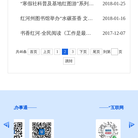
“寒假社科普及基地红图游”系列活动完美收官
2018-01-25
馆务概况（包含交通方式）
红河州图书馆举办“水碾茶香 文心书韵”冬季主题品读活动
2018-01-16
通知公告
书香红河·全民阅读《工作是最好的修行》大型读书分享会在红河会堂举行
2017-12-07
服务指南
共46条
首页
上页
1
2
3
下页
尾页
到第
页
活动报告
跳转
文化馆馆务信息公开
文化综合执法信息公开
旅游市场秩序和服务质量信息公开
“互联网+督查”
民政信息公开
乡村振兴工作信息公开