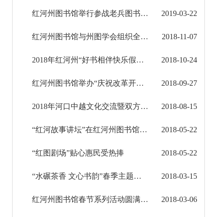
红河州图书馆举行参战老兵图书捐赠仪式
2019-03-22
征地信息公开
红河州图书馆与州图学会组织全州图书馆举办“伟大进程，庆祝改革开放40周年展”
2018-11-07
国有土地上房屋征收补偿信息公开
2018年红河州“好书相伴快乐假期”读书征文活动结果揭晓
2018-10-24
红河州教育信息公开
红河州图书馆举办“庆祝改革开放四十周年电影展”
2018-09-27
医疗卫生机构信息公开
2018年河口中越文化交流暨双方图书馆交流合作赠书仪式举行
2018-08-15
科技管理和项目经费信息公开
“红河故事讲坛”在红河州图书馆开讲
2018-05-22
文化机构信息公开
“红图剧场”贴心惠民受热捧
2018-05-22
非物质文化保护信息公开
“水碾茶香 文心书韵”春季主题品读活动成功举办
2018-03-15
博物馆馆务信息公开
红河州图书馆春节系列活动圆满结束
2018-03-06
图书馆馆务信息公开