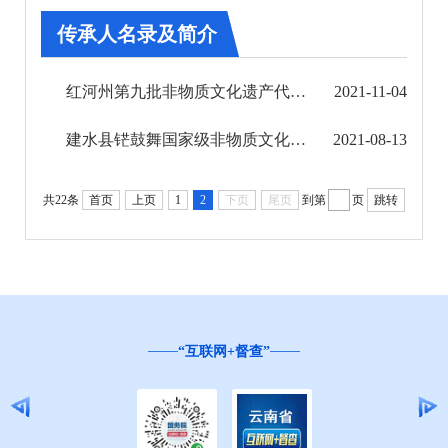
审批改革
传承人名录及简介
住房保障信息公开
红河州第九批非物质文化遗产代表性传承人命名名单
2021-11-04
市场监管信息公开
建水县铓鼓舞国家级非物质文化遗产代表性传承人——李生方
2021-08-13
财政信息公开
审计结果公告
共22条
首页
上页
1
2
下页
尾页
到第
页
跳转
公共资源交易信息公开
应急管理信息公开
环境保护信息公开
“互联网+督查”
减税降费信息公开
重大建设项目信息公开