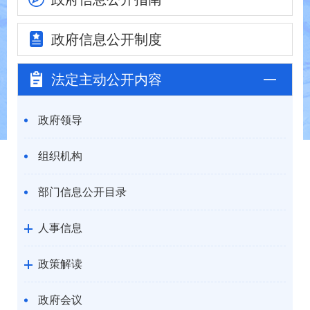
政府信息
公开制度
法定主动
公开内容
政府领导
组织机构
部门信息公开目录
人事信息
政策解读
政府会议