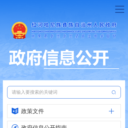
政策文件
政府信息
公开指南