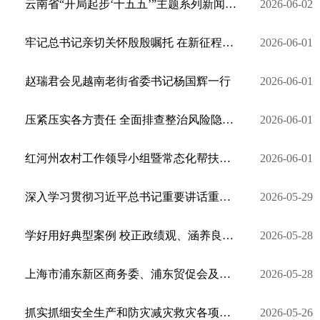
云南省“开局起步‘十五五’”主题系列新闻发布会红河专场举行
2026-06-02
牢记总书记亲切关怀殷殷嘱托 在新征程上创造更加美好生活
2026-06-01
赵瑞君会见越南老街省委书记杨国辉一行
2026-06-01
压紧压实各方责任 全面排查整治风险隐患 以高水平安全护航高质量发展
2026-06-01
红河州农村工作领导小组暨常态化帮扶工作推进会议召开
2026-06-01
深入学习贯彻习近平总书记重要讲话重要指示精神 以清廉有为的过硬实绩 奋力推动“十五五”开好局起好步
2026-05-29
学好用好典型案例 校正政绩观、涵养良好政治生态
2026-05-28
上海市浦东新区商务委、浦东贸促会及浦东国际商会考察团到红河州考察调研
2026-05-28
抓实抓细安全生产和防灾减灾救灾各项工作 切实维护人民群众生命财产安全
2026-05-26