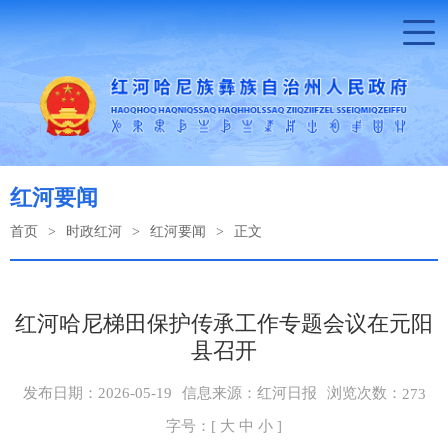
红河要闻
首页
>
时政红河
>
红河要闻
>
正文
红河哈尼梯田保护传承工作专题会议在元阳
县召开
浏览次数：
发布日期：2026-05-19
信息来源：红河日报
273
字号：[
大
中
小
]