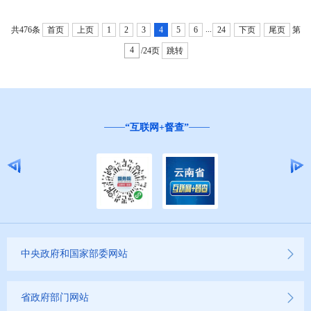
...
共476条
首页
上页
1
2
3
4
5
6
24
下页
尾页
第
/24页
跳转
“互联网+督查”
中央政府和国家部委网站
省政府部门网站