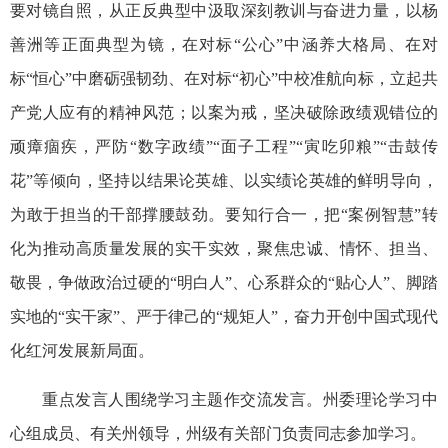
要对镜自照，从正反典型中汲取深刻教训与奋进力量，以杨
善洲等正面典型为镜，在对标“公心”中涵养大格局、在对
标“恒心”中磨砺强韧劲、在对标“初心”中校准航向标，立起共
产党人应有的精神风范；以案为戒，坚决破除政绩观错位的
顽瘴痼疾，严防“数字政绩”“面子工程”“寅吃卯粮”“击鼓传
花”等倾向，坚持以结果论英雄、以实绩论英雄的鲜明导向，
为敢于担当的干部撑腰鼓劲。要知行合一，把“案例智慧”转
化为推动高质量发展的实干实效，聚焦忠诚、情怀、担当、
敬畏，争做政治过硬的“明白人”、心系群众的“贴心人”、脚踏
实地的“实干家”、严于律己的“规矩人”，奋力开创中国式现代
化红河发展新局面。
重点发言人围绕学习主题作交流发言。州委理论学习中
心组成员、有关州领导，州级有关部门负责同志参加学习。