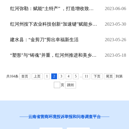
红河弥勒：赋能“土特产” ，打造增收致富“新路子”
2023-06-06
红河州按下农业科技创新“加速键”赋能乡村振兴
2023-05-30
建水县：“金剪刀”剪出幸福新生活
2023-05-26
“塑形”与“铸魂”并重，红河州推进和美乡村建设
2023-05-18
...
共164条
首页
上页
1
2
3
4
5
11
下页
尾页
到第
页
跳转
红
云南省营商环境投诉举报和问卷调查平台