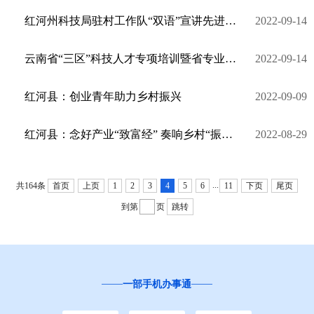
红河州科技局驻村工作队“双语”宣讲先进典型 助力乡村文化振兴
2022-09-14
云南省“三区”科技人才专项培训暨省专业技术人才知识更新工程科技支撑乡村振兴高级研修班在红河州开班
2022-09-14
红河县：创业青年助力乡村振兴
2022-09-09
红河县：念好产业“致富经” 奏响乡村“振兴曲”
2022-08-29
...
共164条
首页
上页
1
2
3
4
5
6
11
下页
尾页
到第
页
跳转
一部手机办事通