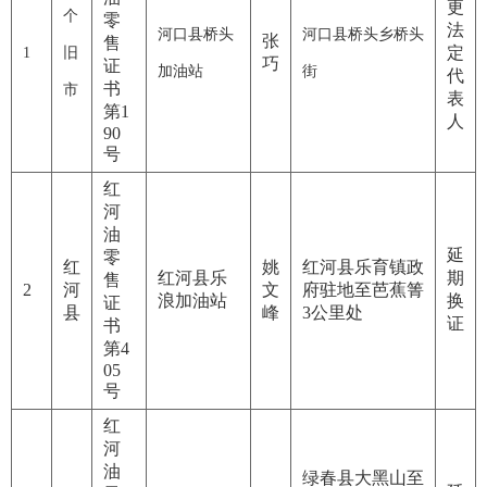
更
个
零
法
河口县
桥头
河口县
桥头乡桥头
张
售
定
1
旧
巧
证
加油站
街
代
书
市
表
第1
人
90
号
红
河
油
延
零
红
姚
红河县乐育镇政
红河县乐
期
售
2
河
文
府驻地至芭蕉箐
浪加油站
换
证
县
峰
3公里处
证
书
第4
05
号
红
河
油
绿春县大黑山至