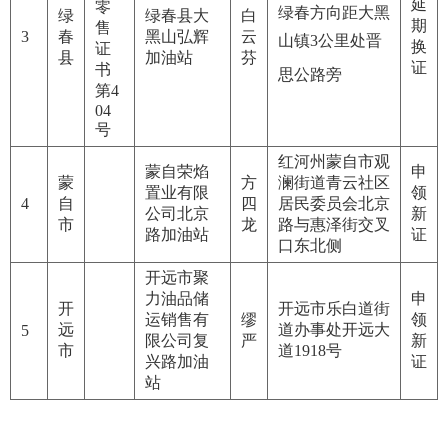
延
零
绿春方向距大黑
绿
绿春县大
白
期
售
3
春
黑山弘辉
云
山镇3公里
处
晋
换
证
县
加油站
芬
证
书
思公路
旁
第4
04
号
红河州蒙自市观
蒙自荣焰
申
蒙
方
澜街道青云社区
置业有限
领
4
自
四
居民委员会北京
公司北京
新
市
龙
路与惠泽街交叉
路加油站
证
口东北侧
开远市聚
力油品储
申
开
开远市乐白道街
运销售有
缪
领
远
道办事处开远大
5
限公司复
严
新
市
道1918号
兴路加油
证
站