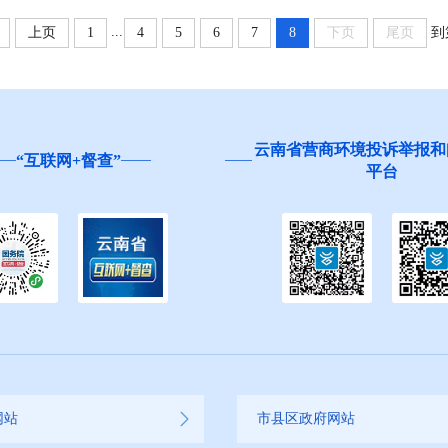
...
上页
1
4
5
6
7
8
下页
尾页
到
云南省营商环境投诉举报和
“互联网+督查”
平台
网站
市县区政府网站