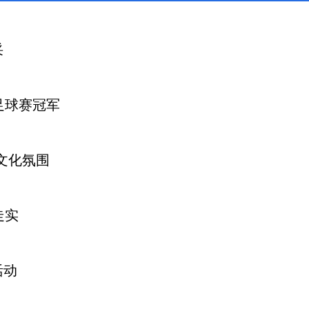
采
足球赛冠军
文化氛围
走实
活动