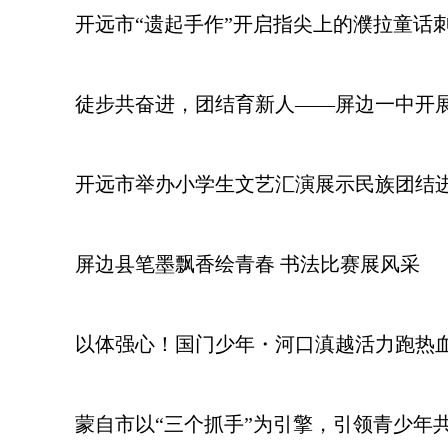
开远市“遗起手作”开启指尖上的濮拉童话
徒步共奋进，团结育新人——屏边一中开
开远市举办小学生文艺汇演展示民族团结
屏边县笔墨飘香绘青春 书法比赛展风采
以体强心！国门少年・河口滇越活力跑热
蒙自市以“三个抓手”为引擎，引领青少年