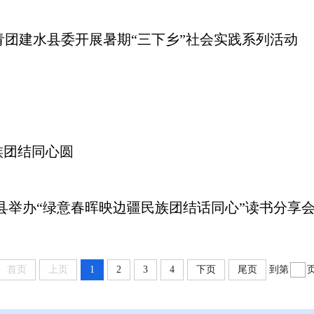
团建水县委开展暑期“三下乡”社会实践系列活动
族团结同心圆
县举办“绿意春晖映边疆民族团结话同心”读书分享
首页
上页
1
2
3
4
下页
尾页
到第